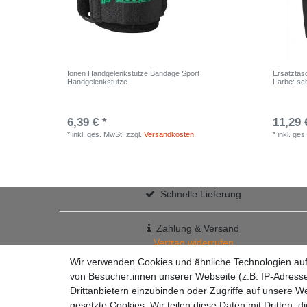
Ionen Handgelenkstütze Bandage Sport
Ersatztas
Handgelenkstütze
Farbe: sc
6,39 € *
11,29 
*
inkl. ges. MwSt.
zzgl.
Versandkosten
*
inkl. ges
Schnelle Lieferung
Zahlung & Versand
Vertrag widerrufen
+49 7363 9200301
Wir verwenden Cookies und ähnliche Technologien au
✉
info@racketzone.de
von Besucher:innen unserer Webseite (z.B. IP-Adresse
Drittanbietern einzubinden oder Zugriffe auf unsere We
gesetzte Cookies. Wir teilen diese Daten mit Dritten, d