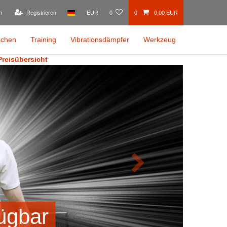
n
Registrieren
EUR
0
0
0,00 EUR
schen
Training
Vibrationsdämpfer
Werkzeug
Preisübersicht
Nächste
ügbar