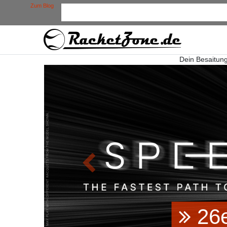
Zum Blog
Dein Besaitun
Zurück
26e