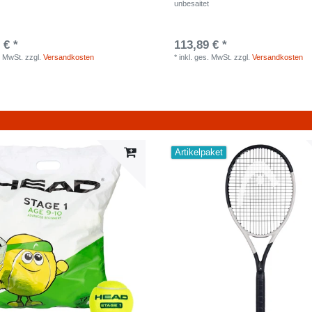
t
unbesaitet
 € *
113,89 € *
. MwSt.
zzgl.
Versandkosten
*
inkl. ges. MwSt.
zzgl.
Versandkosten
Artikelpaket