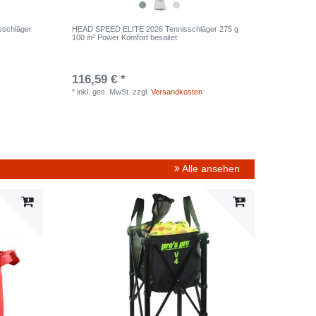
sschläger
HEAD SPEED ELITE 2026 Tennisschläger 275 g
100 in² Power Komfort besaitet
116,59 € *
*
inkl. ges. MwSt.
zzgl.
Versandkosten
Alle ansehen