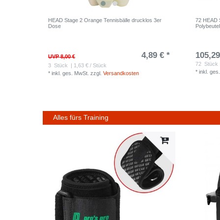
HEAD Stage 2 Orange Tennisbälle drucklos 3er
72 HEAD S
Dose
Polybeute
4,89 € *
105,29
UVP 8,00 €
72
Stück
3
Stück
| 1,63 € / Stück
*
inkl. ges
*
inkl. ges. MwSt.
zzgl.
Versandkosten
Alles fürs Training