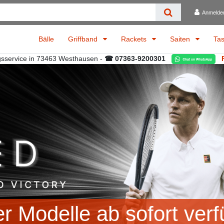
Anmelde
Bälle
Griffband
Rackets
Saiten
Ta
gsservice in 73463 Westhausen -
☎ 07363-9200301
r Modelle ab sofort verf