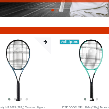
Artikelpaket
ity MP 2025 (295g) Tennisschläger -
HEAD BOOM MP L 2024 (270g) Tennissc