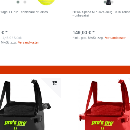
tage 1 Grün Tennisbälle drucklos
HEAD Speed MP 2024 300g 100in Tenni
l
- unbesaitet
 € *
149,00 € *
| 1,46 € / Stück
*
inkl. ges. MwSt.
zzgl.
Versandkosten
. MwSt.
zzgl.
Versandkosten