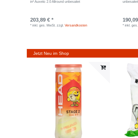
in² Auxetic 2.0 Allround unbesaitet
unbesaite
203,89 € *
190,09
*
inkl. ges. MwSt.
zzgl.
Versandkosten
*
inkl. ges
Jetzt Neu im Shop