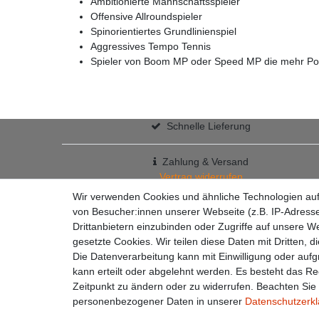
Ambitionierte Mannschaftsspieler
Offensive Allroundspieler
Spinorientiertes Grundlinienspiel
Aggressives Tempo Tennis
Spieler von Boom MP oder Speed MP die mehr Po
Schnelle Lieferung
Zahlung & Versand
Vertrag widerrufen
+49 7363 9200301
Wir verwenden Cookies und ähnliche Technologien au
✉
info@racketzone.de
von Besucher:innen unserer Webseite (z.B. IP-Adresse
Drittanbietern einzubinden oder Zugriffe auf unsere We
gesetzte Cookies. Wir teilen diese Daten mit Dritten, d
Die Datenverarbeitung kann mit Einwilligung oder auf
kann erteilt oder abgelehnt werden. Es besteht das Rec
Widerrufs­recht
Zeitpunkt zu ändern oder zu widerrufen. Beachten Si
personenbezogener Daten in unserer
Daten­schutz­erk