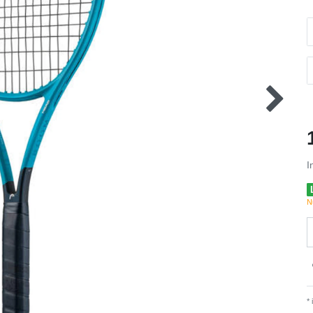
I
N
*