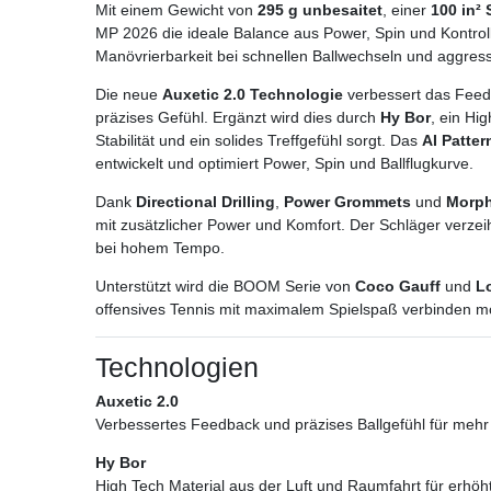
Mit einem Gewicht von
295 g unbesaitet
, einer
100 in²
MP 2026 die ideale Balance aus Power, Spin und Kontro
Manövrierbarkeit bei schnellen Ballwechseln und aggress
Die neue
Auxetic 2.0 Technologie
verbessert das Feedb
präzises Gefühl. Ergänzt wird dies durch
Hy Bor
, ein Hi
Stabilität und ein solides Treffgefühl sorgt. Das
AI Patter
entwickelt und optimiert Power, Spin und Ballflugkurve.
Dank
Directional Drilling
,
Power Grommets
und
Morph
mit zusätzlicher Power und Komfort. Der Schläger verzeiht 
bei hohem Tempo.
Unterstützt wird die BOOM Serie von
Coco Gauff
und
L
offensives Tennis mit maximalem Spielspaß verbinden m
Technologien
Auxetic 2.0
Verbessertes Feedback und präzises Ballgefühl für mehr
Hy Bor
High Tech Material aus der Luft und Raumfahrt für erhöhte