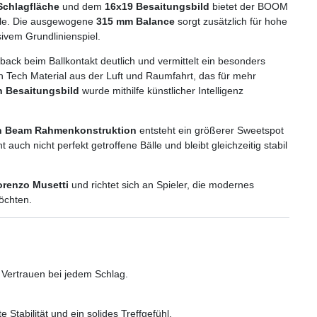
 Schlagfläche
und dem
16x19 Besaitungsbild
bietet der BOOM
lle. Die ausgewogene
315 mm Balance
sorgt zusätzlich für hohe
ivem Grundlinienspiel.
ack beim Ballkontakt deutlich und vermittelt ein besonders
gh Tech Material aus der Luft und Raumfahrt, das für mehr
n Besaitungsbild
wurde mithilfe künstlicher Intelligenz
 Beam Rahmenkonstruktion
entsteht ein größerer Sweetspot
auch nicht perfekt getroffene Bälle und bleibt gleichzeitig stabil
orenzo Musetti
und richtet sich an Spieler, die modernes
öchten.
 Vertrauen bei jedem Schlag.
 Stabilität und ein solides Treffgefühl.