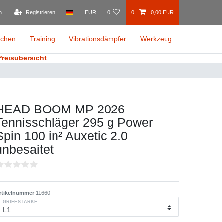
n
Registrieren
EUR
0
0
0,00 EUR
schen
Training
Vibrationsdämpfer
Werkzeug
Preisübersicht
HEAD BOOM MP 2026
Tennisschläger 295 g Power
Spin 100 in² Auxetic 2.0
unbesaitet
rtikelnummer
11660
GRIFFSTÄRKE