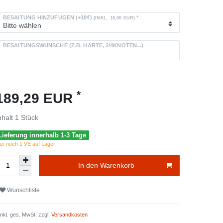
BESAITUNG HINZUFÜGEN (+18€)
*
(INKL. 18,00 EUR)
BESAITUNGSWÜNSCHE (Z.B. HÄRTE, 2/4KNOTEN...)
*
189,29 EUR
nhalt
1
Stück
Lieferung innerhalb 1-3 Tage
ur noch 1 VE auf Lager
In den Warenkorb
Wunschliste
 inkl. ges. MwSt. zzgl.
Versandkosten