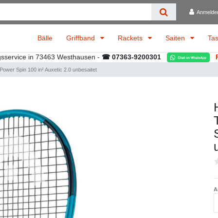
Anmelde
Bälle
Griffband
Rackets
Saiten
Ta
gsservice in 73463 Westhausen -
☎ 07363-9200301
er Spin 100 in² Auxetic 2.0 unbesaitet
A