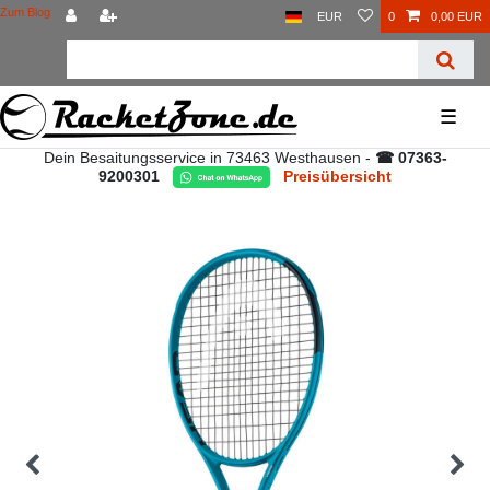
Zum Blog
EUR
0
0,00 EUR
☰
Dein Besaitungsservice in 73463 Westhausen -
☎ 07363-
9200301
Preisübersicht