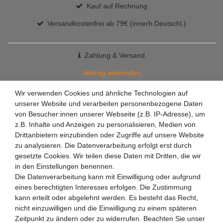
Kauf auf Rechnung
Versandkostenfrei ab 79€ (innerh.Deutschl.)
Zahlung & Versand
Vertrag widerrufen
+49 7363 9200301
Wir verwenden Cookies und ähnliche Technologien auf
unserer Website und verarbeiten personenbezogene Daten
✉
info@racketzone.de
von Besucher:innen unserer Webseite (z.B. IP-Adresse), um
z.B. Inhalte und Anzeigen zu personalisieren, Medien von
Drittanbietern einzubinden oder Zugriffe auf unsere Website
zu analysieren. Die Datenverarbeitung erfolgt erst durch
gesetzte Cookies. Wir teilen diese Daten mit Dritten, die wir
in den Einstellungen benennen.
Die Datenverarbeitung kann mit Einwilligung oder aufgrund
eines berechtigten Interesses erfolgen. Die Zustimmung
kann erteilt oder abgelehnt werden. Es besteht das Recht,
nicht einzuwilligen und die Einwilligung zu einem späteren
Zeitpunkt zu ändern oder zu widerrufen. Beachten Sie unser