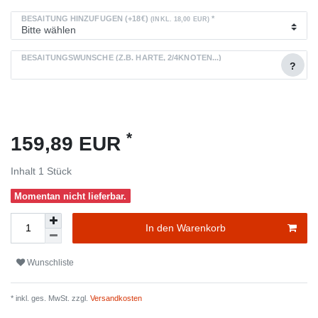
BESAITUNG HINZUFÜGEN (+18€)
*
(INKL. 18,00 EUR)
BESAITUNGSWÜNSCHE (Z.B. HÄRTE, 2/4KNOTEN...)
?
*
159,89 EUR
Inhalt
1
Stück
Momentan nicht lieferbar.
In den Warenkorb
Wunschliste
* inkl. ges. MwSt. zzgl.
Versandkosten