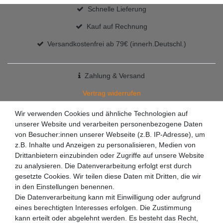
Schnelle Lieferung
Kauf auf Rechnung
Versandkostenfrei ab 79€ (innerh.Deutschl.)
Zahlung & Versand
Vertrag widerrufen
+49 7363 9200301
Wir verwenden Cookies und ähnliche Technologien auf
unserer Website und verarbeiten personenbezogene Daten
✉
info@racketzone.de
von Besucher:innen unserer Webseite (z.B. IP-Adresse), um
z.B. Inhalte und Anzeigen zu personalisieren, Medien von
Drittanbietern einzubinden oder Zugriffe auf unsere Website
zu analysieren. Die Datenverarbeitung erfolgt erst durch
gesetzte Cookies. Wir teilen diese Daten mit Dritten, die wir
in den Einstellungen benennen.
Die Datenverarbeitung kann mit Einwilligung oder aufgrund
eines berechtigten Interesses erfolgen. Die Zustimmung
kann erteilt oder abgelehnt werden. Es besteht das Recht,