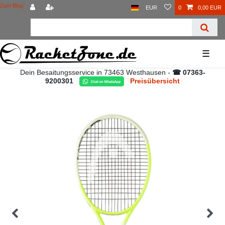
Zum Blog
EUR
0
0,00 EUR
☰
Dein Besaitungsservice in 73463 Westhausen -
☎ 07363-
9200301
Preisübersicht