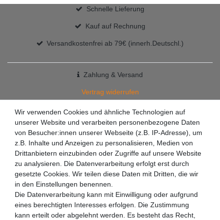
Schnelle Lieferung
Kauf auf Rechnung
Versandkostenfrei ab 79€ (innerh.Deutschl.)
Zahlung & Versand
Vertrag widerrufen
+49 7363 9200301
Wir verwenden Cookies und ähnliche Technologien auf
unserer Website und verarbeiten personenbezogene Daten
✉
info@racketzone.de
von Besucher:innen unserer Webseite (z.B. IP-Adresse), um
z.B. Inhalte und Anzeigen zu personalisieren, Medien von
Drittanbietern einzubinden oder Zugriffe auf unsere Website
zu analysieren. Die Datenverarbeitung erfolgt erst durch
gesetzte Cookies. Wir teilen diese Daten mit Dritten, die wir
in den Einstellungen benennen.
Die Datenverarbeitung kann mit Einwilligung oder aufgrund
eines berechtigten Interesses erfolgen. Die Zustimmung
kann erteilt oder abgelehnt werden. Es besteht das Recht,