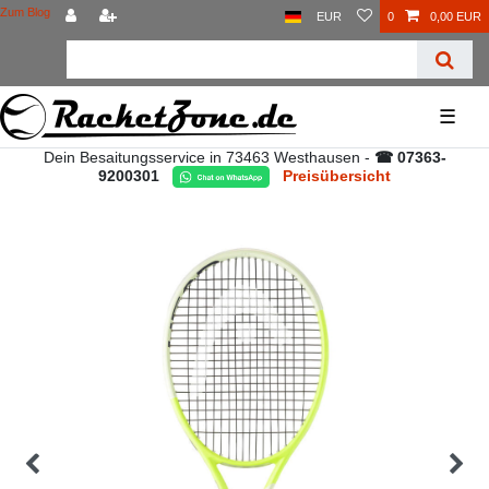
Zum Blog
EUR
0
0,00 EUR
☰
Dein Besaitungsservice in 73463 Westhausen -
☎ 07363-
9200301
Preisübersicht