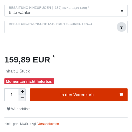
BESAITUNG HINZUFÜGEN (+18€)
*
(INKL. 18,00 EUR)
BESAITUNGSWÜNSCHE (Z.B. HÄRTE, 2/4KNOTEN...)
?
*
159,89 EUR
Inhalt
1
Stück
Momentan nicht lieferbar.
In den Warenkorb
Wunschliste
* inkl. ges. MwSt. zzgl.
Versandkosten