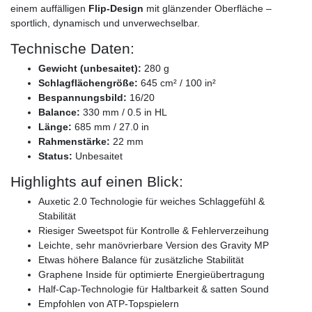
einem auffälligen
Flip-Design
mit glänzender Oberfläche –
sportlich, dynamisch und unverwechselbar.
Technische Daten:
Gewicht (unbesaitet):
280 g
Schlagflächengröße:
645 cm² / 100 in²
Bespannungsbild:
16/20
Balance:
330 mm / 0.5 in HL
Länge:
685 mm / 27.0 in
Rahmenstärke:
22 mm
Status:
Unbesaitet
Highlights auf einen Blick:
Auxetic 2.0 Technologie für weiches Schlaggefühl &
Stabilität
Riesiger Sweetspot für Kontrolle & Fehlerverzeihung
Leichte, sehr manövrierbare Version des Gravity MP
Etwas höhere Balance für zusätzliche Stabilität
Graphene Inside für optimierte Energieübertragung
Half-Cap-Technologie für Haltbarkeit & satten Sound
Empfohlen von ATP-Topspielern