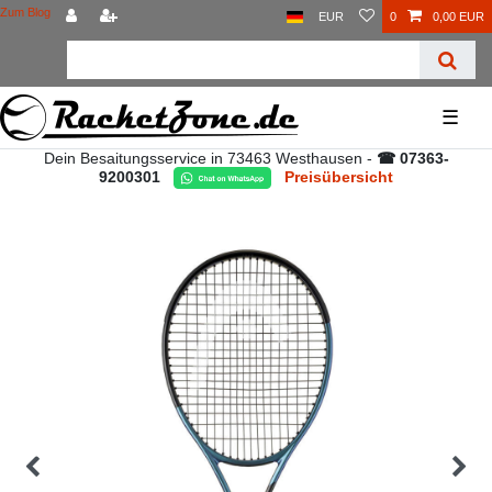
Zum Blog
EUR
0
0,00 EUR
☰
Dein Besaitungsservice in 73463 Westhausen -
☎ 07363-
9200301
Preisübersicht