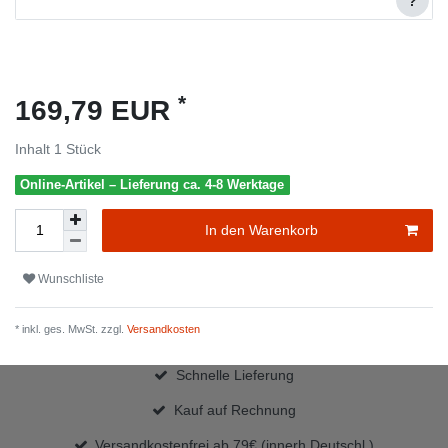
?
*
169,79 EUR
Inhalt
1
Stück
Online-Artikel – Lieferung ca. 4-8 Werktage
In den Warenkorb
Wunschliste
* inkl. ges. MwSt. zzgl.
Versandkosten
Schnelle Lieferung
Kauf auf Rechnung
Versandkostenfrei ab 79€ (innerh.Deutschl.)