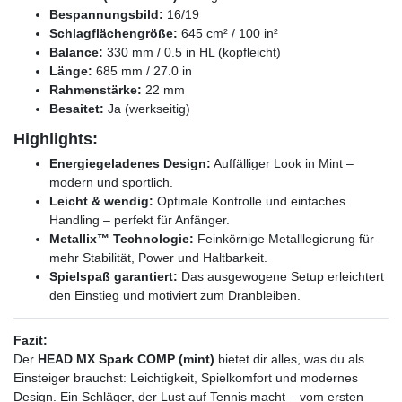
Bespannungsbild:
16/19
Schlagflächengröße:
645 cm² / 100 in²
Balance:
330 mm / 0.5 in HL (kopfleicht)
Länge:
685 mm / 27.0 in
Rahmenstärke:
22 mm
Besaitet:
Ja (werkseitig)
Highlights:
Energiegeladenes Design:
Auffälliger Look in Mint –
modern und sportlich.
Leicht & wendig:
Optimale Kontrolle und einfaches
Handling – perfekt für Anfänger.
Metallix™ Technologie:
Feinkörnige Metalllegierung für
mehr Stabilität, Power und Haltbarkeit.
Spielspaß garantiert:
Das ausgewogene Setup erleichtert
den Einstieg und motiviert zum Dranbleiben.
Fazit:
Der
HEAD MX Spark COMP (mint)
bietet dir alles, was du als
Einsteiger brauchst: Leichtigkeit, Spielkomfort und modernes
Design. Ein Schläger, der Lust auf Tennis macht – vom ersten