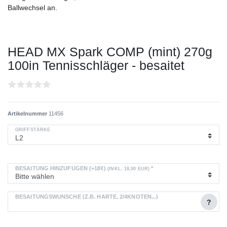
Ballwechsel an.
HEAD MX Spark COMP (mint) 270g
100in Tennisschläger - besaitet
Artikelnummer
11456
GRIFFSTÄRKE
BESAITUNG HINZUFÜGEN (+18€)
*
(INKL. 18,00 EUR)
BESAITUNGSWÜNSCHE (Z.B. HÄRTE, 2/4KNOTEN...)
?