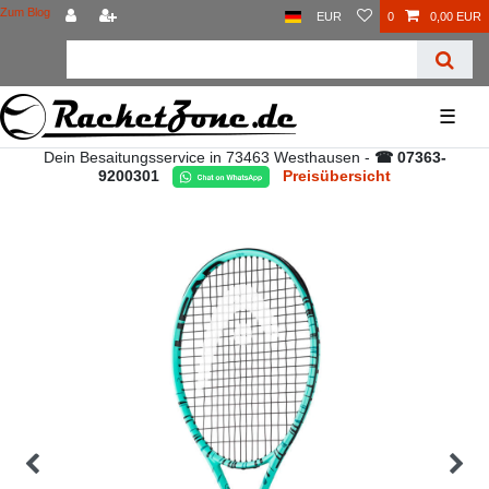
Zum Blog
EUR
0
0,00 EUR
☰
Dein Besaitungsservice in 73463 Westhausen -
☎ 07363-
9200301
Preisübersicht