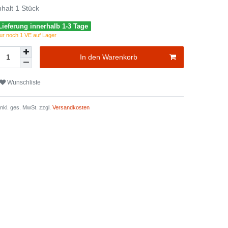
nhalt
1
Stück
Lieferung innerhalb 1-3 Tage
ur noch 1 VE auf Lager
In den Warenkorb
Wunschliste
 inkl. ges. MwSt. zzgl.
Versandkosten