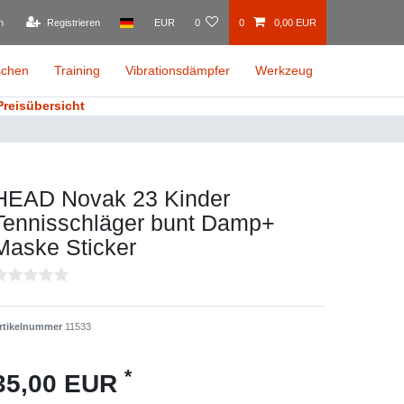
n
Registrieren
EUR
0
0
0,00 EUR
schen
Training
Vibrationsdämpfer
Werkzeug
Preisübersicht
HEAD Novak 23 Kinder
Tennisschläger bunt Damp+
Maske Sticker
rtikelnummer
11533
*
35,00 EUR