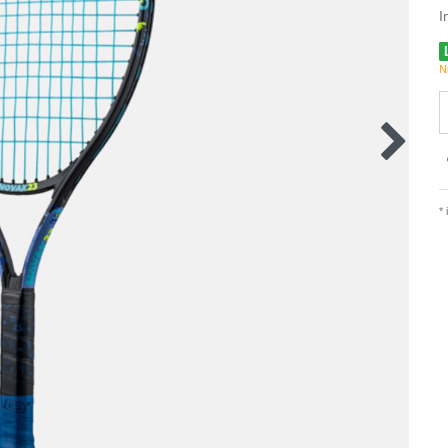
I
N
*