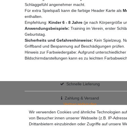
Schlaggefühl angenehmer macht.
Für extra Spielspaß kann die farbige Header Karte als
M
enthalten.
Empfehlung:
Kinder 6 - 8 Jahre
(je nach Körpergröße un
Anwendungsbeispiele:
Training im Verein, erster Sch
Geburtstag.
Sicherheits und Gefahrenhinweise:
Kein Spielzeug. Nu
Griffband und Bespannung auf Beschädigungen prüfen.
Hinweis zur Farbwiedergabe: Aufgrund unterschiedlicher L
Bildschirmdarstellungen kann es zu leichten Farbabwe
Schnelle Lieferung
Zahlung & Versand
Vertrag widerrufen
+49 7363 9200301
Wir verwenden Cookies und ähnliche Technologien au
✉
info@racketzone.de
von Besucher:innen unserer Webseite (z.B. IP-Adresse
Drittanbietern einzubinden oder Zugriffe auf unsere We