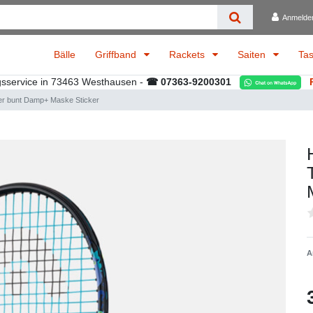
Anmelde
Bälle
Griffband
Rackets
Saiten
Ta
gsservice in 73463 Westhausen -
☎ 07363-9200301
er bunt Damp+ Maske Sticker
A