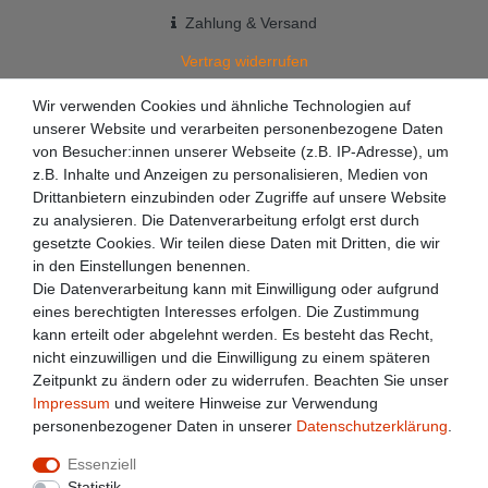
Zahlung & Versand
Vertrag widerrufen
+49 7363 9200301
Wir verwenden Cookies und ähnliche Technologien auf
unserer Website und verarbeiten personenbezogene Daten
✉
info@racketzone.de
von Besucher:innen unserer Webseite (z.B. IP-Adresse), um
z.B. Inhalte und Anzeigen zu personalisieren, Medien von
Drittanbietern einzubinden oder Zugriffe auf unsere Website
zu analysieren. Die Datenverarbeitung erfolgt erst durch
gesetzte Cookies. Wir teilen diese Daten mit Dritten, die wir
in den Einstellungen benennen.
Die Datenverarbeitung kann mit Einwilligung oder aufgrund
eines berechtigten Interesses erfolgen. Die Zustimmung
kann erteilt oder abgelehnt werden. Es besteht das Recht,
nicht einzuwilligen und die Einwilligung zu einem späteren
Zeitpunkt zu ändern oder zu widerrufen. Beachten Sie unser
Impressum
und weitere Hinweise zur Verwendung
personenbezogener Daten in unserer
Daten­schutz­erklärung
.
Essenziell
Statistik