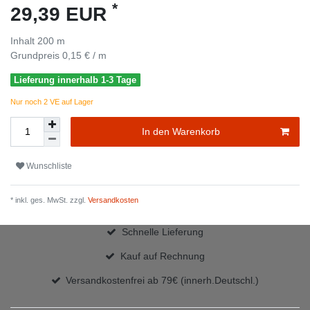
*
29,39 EUR
Inhalt
200
m
Grundpreis
0,15 € / m
Lieferung innerhalb 1-3 Tage
Nur noch 2 VE auf Lager
In den Warenkorb
Wunschliste
* inkl. ges. MwSt. zzgl.
Versandkosten
Schnelle Lieferung
Kauf auf Rechnung
Versandkostenfrei ab 79€ (innerh.Deutschl.)