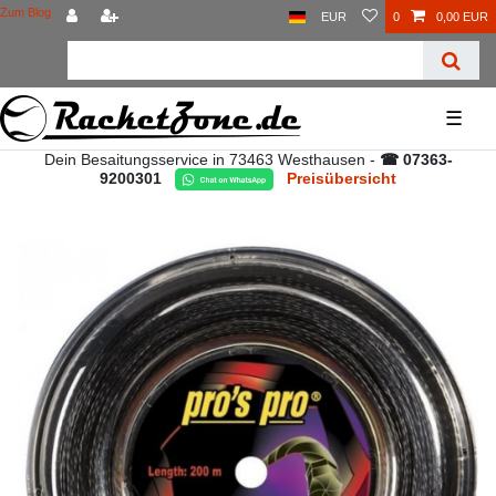
Zum Blog
EUR
0
0,00 EUR
☰
Dein Besaitungsservice in 73463 Westhausen -
☎ 07363-
9200301
Preisübersicht