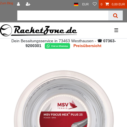
Zum Blog
EUR
0
0,00 EUR
☰
Dein Besaitungsservice in 73463 Westhausen -
☎ 07363-
9200301
Preisübersicht