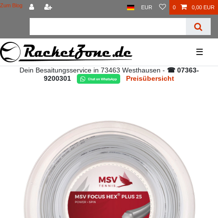
Zum Blog
EUR
0
0,00 EUR
☰
Dein Besaitungsservice in 73463 Westhausen -
☎ 07363-
9200301
Preisübersicht